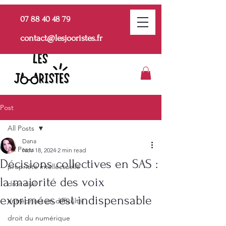
07 88 40 48 79
contact@lesjooristes.fr
Post
All Posts
Dana
All Posts
Nov 18, 2024
2 min read
Décisions collectives en SAS :
propriété intellectuelle
la majorité des voix
droit civil
exprimées est indispensable
entreprises en difficulté
droit du numérique