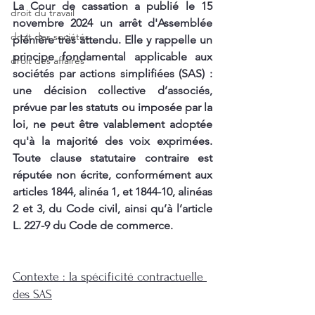
La Cour de cassation a publié le 15 
droit du travail
novembre 2024 un arrêt d'Assemblée 
droit des sociétés
plénière très attendu. Elle y rappelle un 
principe fondamental applicable aux 
droit des affaires
sociétés par actions simplifiées (SAS) : 
une décision collective d’associés, 
prévue par les statuts ou imposée par la 
loi, ne peut être valablement adoptée 
qu'à la majorité des voix exprimées. 
Toute clause statutaire contraire est 
réputée non écrite, conformément aux 
articles 1844, alinéa 1, et 1844-10, alinéas 
2 et 3, du Code civil, ainsi qu’à l’article 
L. 227-9 du Code de commerce.
Contexte : la spécificité contractuelle 
des SAS