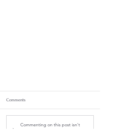
Comments
Commenting on this post isn't
available anymore. Contact the
site owner for more info.