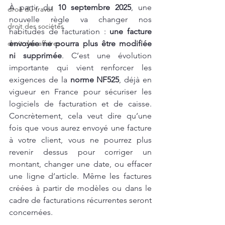
À partir du 
10 septembre 2025
, une 
droit du travail
nouvelle règle va changer nos 
droit des sociétés
habitudes de facturation : 
une facture 
droit des affaires
envoyée ne pourra plus être modifiée 
ni supprimée
. C’est une évolution 
importante qui vient renforcer les 
exigences de la 
norme NF525
, déjà en 
vigueur en France pour sécuriser les 
logiciels de facturation et de caisse. 
Concrètement, cela veut dire qu’une 
fois que vous aurez envoyé une facture 
à votre client, vous ne pourrez plus 
revenir dessus pour corriger un 
montant, changer une date, ou effacer 
une ligne d’article. Même les factures 
créées à partir de modèles ou dans le 
cadre de facturations récurrentes seront 
concernées.