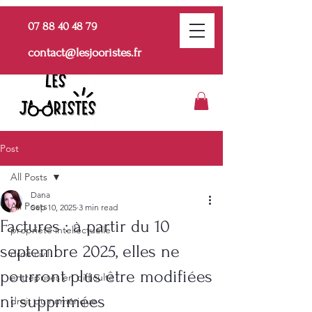
07 88 40 48 79
contact@lesjooristes.fr
Post
All Posts
Dana
All Posts
Sep 10, 2025
3 min read
Factures : à partir du 10
propriété intellectuelle
septembre 2025, elles ne
droit civil
pourront plus être modifiées
entreprises en difficulté
ni supprimées
droit du numérique